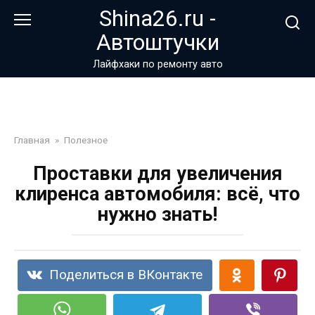
Перейти
Shina26.ru -
к
Автоштучки
контенту
Лайфхаки по ремонту авто
Главная
»
Полезное
Проставки для увеличения
клиренса автомобиля: всё, что
нужно знать!
Поделиться в ВКонтакте