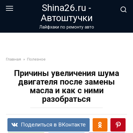
Перейти
Shina26.ru -
к
Автоштучки
контенту
Лайфхаки по ремонту авто
Главная
»
Полезное
Причины увеличения шума
двигателя после замены
масла и как с ними
разобраться
Поделиться в ВКонтакте