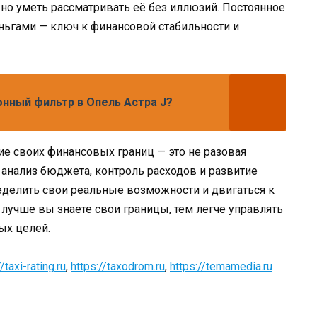
жно уметь рассматривать её без иллюзий. Постоянное
ьгами — ключ к финансовой стабильности и
онный фильтр в Опель Астра J?
ие своих финансовых границ — это не разовая
 анализ бюджета, контроль расходов и развитие
еделить свои реальные возможности и двигаться к
 лучше вы знаете свои границы, тем легче управлять
ых целей.
/taxi-rating.ru
,
https://taxodrom.ru
,
https://temamedia.ru