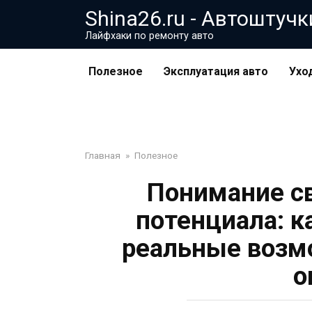
Перейти
Shina26.ru - Автоштучк
к
Лайфхаки по ремонту авто
контенту
Полезное
Эксплуатация авто
Ухо
Главная
»
Полезное
Понимание св
потенциала: к
реальные возм
о