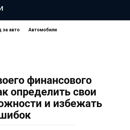
и
д за авто
Автомобили
оего финансового
ак определить свои
ожности и избежать
шибок