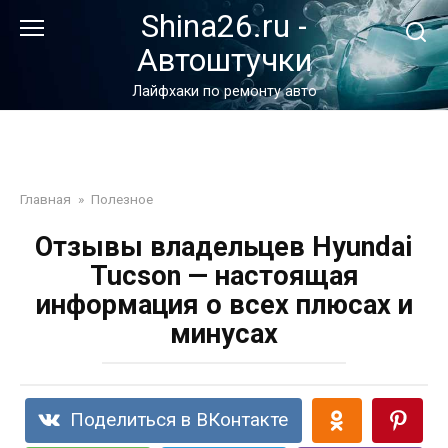
Перейти
Shina26.ru -
к
Автоштучки
контенту
Лайфхаки по ремонту авто
Главная
»
Полезное
Отзывы владельцев Hyundai
Tucson — настоящая
информация о всех плюсах и
минусах
Поделиться в ВКонтакте