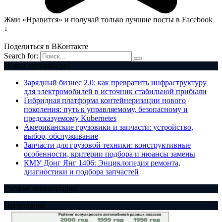
Жми «Нравится» и получай только лучшие посты в Facebook
↓
Поделиться в ВКонтакте
Search for:
Новые публикации
Зарядный бизнес 2.0: как превратить инфраструктуру
для электромобилей в источник стабильной прибыли
Гибридная платформа контейнеризации нового
поколения: путь к управляемому, безопасному и
предсказуемому Kubernetes
Американские грузовики и запчасти: устройство,
выбор, обслуживание
Запчасти для грузовой техники: конструктивные
особенности, критерии подбора и нюансы замены
КМУ Донг Янг 1406: Энциклопедия ремонта,
диагностики и подбора запчастей
Свежие комментарии
Популярное