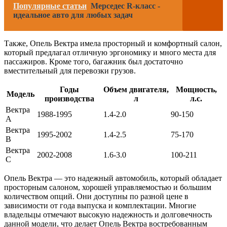
Популярные статьи
Мерседес R-класс -
идеальное авто для любых задач
Также, Опель Вектра имела просторный и комфортный салон,
который предлагал отличную эргономику и много места для
пассажиров. Кроме того, багажник был достаточно
вместительный для перевозки грузов.
Годы
Объем двигателя,
Мощность,
Модель
производства
л
л.с.
Вектра
1988-1995
1.4-2.0
90-150
A
Вектра
1995-2002
1.4-2.5
75-170
B
Вектра
2002-2008
1.6-3.0
100-211
C
Опель Вектра — это надежный автомобиль, который обладает
просторным салоном, хорошей управляемостью и большим
количеством опций. Они доступны по разной цене в
зависимости от года выпуска и комплектации. Многие
владельцы отмечают высокую надежность и долговечность
данной модели, что делает Опель Вектра востребованным