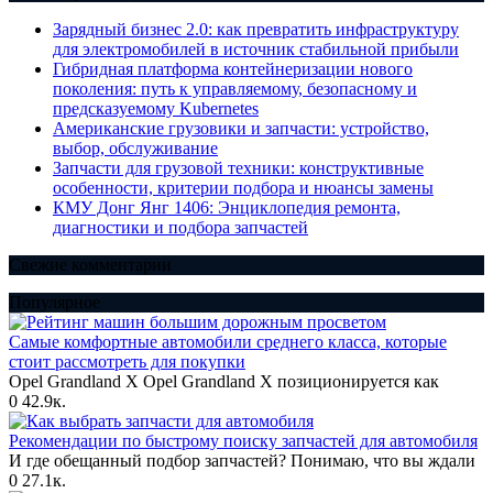
Зарядный бизнес 2.0: как превратить инфраструктуру
для электромобилей в источник стабильной прибыли
Гибридная платформа контейнеризации нового
поколения: путь к управляемому, безопасному и
предсказуемому Kubernetes
Американские грузовики и запчасти: устройство,
выбор, обслуживание
Запчасти для грузовой техники: конструктивные
особенности, критерии подбора и нюансы замены
КМУ Донг Янг 1406: Энциклопедия ремонта,
диагностики и подбора запчастей
Свежие комментарии
Популярное
Самые комфортные автомобили среднего класса, которые
стоит рассмотреть для покупки
Opel Grandland X Opel Grandland X позиционируется как
0
42.9к.
Рекомендации по быстрому поиску запчастей для автомобиля
И где обещанный подбор запчастей? Понимаю, что вы ждали
0
27.1к.