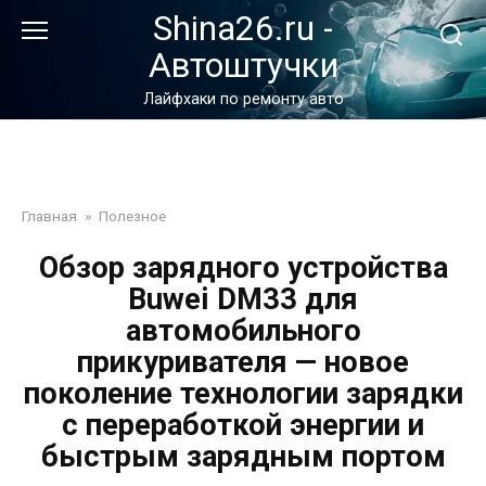
Перейти
Shina26.ru -
к
Автоштучки
контенту
Лайфхаки по ремонту авто
Главная
»
Полезное
Обзор зарядного устройства
Buwei DM33 для
автомобильного
прикуривателя — новое
поколение технологии зарядки
с переработкой энергии и
быстрым зарядным портом