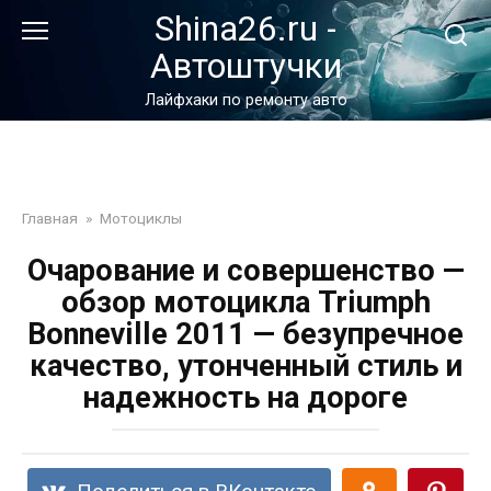
Перейти
Shina26.ru -
к
Автоштучки
контенту
Лайфхаки по ремонту авто
Главная
»
Мотоциклы
Очарование и совершенство —
обзор мотоцикла Triumph
Bonneville 2011 — безупречное
качество, утонченный стиль и
надежность на дороге