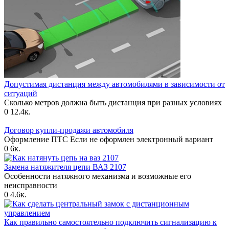
Допустимая дистанция между автомобилями в зависимости от
ситуаций
Сколько метров должна быть дистанция при разных условиях
0
12.4к.
Договор купли-продажи автомобиля
Оформление ПТС Если не оформлен электронный вариант
0
6к.
Замена натяжителя цепи ВАЗ 2107
Особенности натяжного механизма и возможные его
неисправности
0
4.6к.
Как правильно самостоятельно подключить сигнализацию к