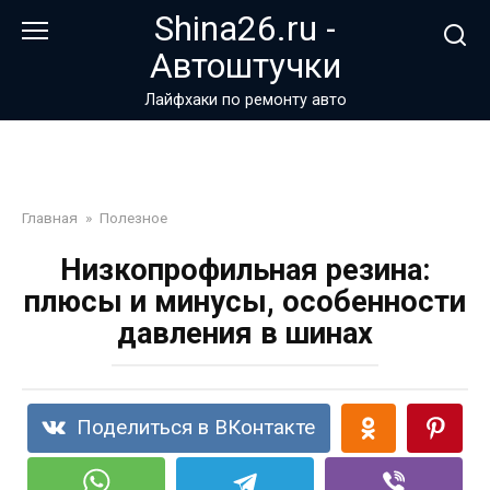
Перейти
Shina26.ru -
к
Автоштучки
контенту
Лайфхаки по ремонту авто
Главная
»
Полезное
Низкопрофильная резина:
плюсы и минусы, особенности
давления в шинах
Поделиться в ВКонтакте