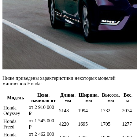
Ниже приведены характеристики некоторых моделей
минивэнов Honda:
Цена,
Длина,
Ширина,
Высота,
Вес,
Модель
начиная от
мм
мм
мм
кг
от 2 910 000
Honda
5148
1994
1732
2074
Odyssey
₽
от 1 545 000
Honda
4220
1695
1705
1277
Freed
₽
от 2 462 000
Honda