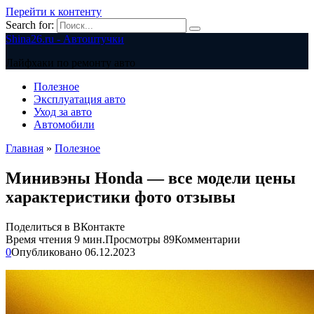
Перейти к контенту
Search for:
Shina26.ru - Автоштучки
Лайфхаки по ремонту авто
Полезное
Эксплуатация авто
Уход за авто
Автомобили
Главная
»
Полезное
Минивэны Honda — все модели цены
характеристики фото отзывы
Поделиться в ВКонтакте
Время чтения
9 мин.
Просмотры
89
Комментарии
0
Опубликовано
06.12.2023