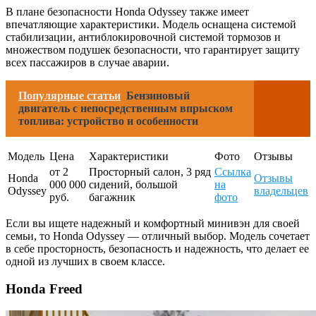
В плане безопасности Honda Odyssey также имеет
впечатляющие характеристики. Модель оснащена системой
стабилизации, антиблокировочной системой тормозов и
множеством подушек безопасности, что гарантирует защиту
всех пассажиров в случае аварии.
Популярные статьи
Бензиновый
двигатель с непосредственным впрыском
топлива: устройство и особенности
Модель
Цена
Характеристики
Фото
Отзывы
от 2
Просторный салон, 3 ряд
Ссылка
Honda
Отзывы
000 000
сидений, большой
на
Odyssey
владельцев
руб.
багажник
фото
Если вы ищете надежный и комфортный минивэн для своей
семьи, то Honda Odyssey — отличный выбор. Модель сочетает
в себе просторность, безопасность и надежность, что делает ее
одной из лучших в своем классе.
Honda Freed