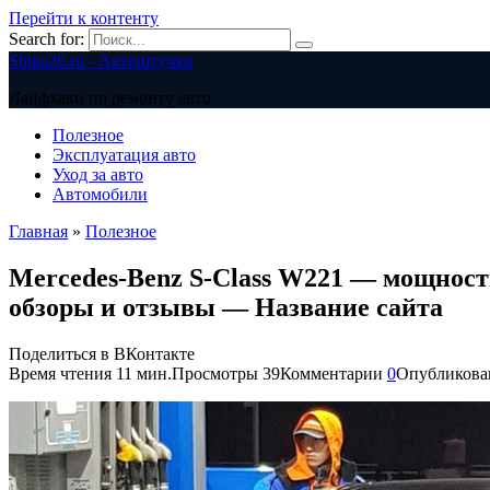
Перейти к контенту
Search for:
Shina26.ru - Автоштучки
Лайфхаки по ремонту авто
Полезное
Эксплуатация авто
Уход за авто
Автомобили
Главная
»
Полезное
Mercedes-Benz S-Class W221 — мощност
обзоры и отзывы — Название сайта
Поделиться в ВКонтакте
Время чтения
11 мин.
Просмотры
39
Комментарии
0
Опубликова