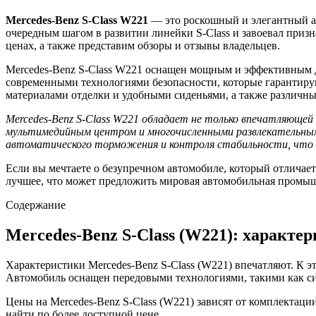
Mercedes-Benz S-Class W221
— это роскошный и элегантный а
очередным шагом в развитии линейки S-Class и завоевал призн
ценах, а также представим обзоры и отзывы владельцев.
Mercedes-Benz S-Class W221 оснащен мощным и эффективным д
современными технологиями безопасности, которые гарантиру
материалами отделки и удобными сиденьями, а также различны
Mercedes-Benz S-Class W221 обладает не только впечатляюще
мультимедийным центром и многочисленными развлекательным
автоматического торможения и контроля стабильности, что 
Если вы мечтаете о безупречном автомобиле, который отличает
лучшее, что может предложить мировая автомобильная промы
Содержание
Mercedes-Benz S-Class (W221): характе
Характеристики Mercedes-Benz S-Class (W221) впечатляют. К 
Автомобиль оснащен передовыми технологиями, такими как сис
Цены на Mercedes-Benz S-Class (W221) зависят от комплектац
найти по более доступной цене.