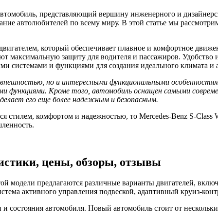
втомобиль, представляющий вершину инженерного и дизайнерско
ание автолюбителей по всему миру. В этой статье мы рассмотри
вигателем, который обеспечивает плавное и комфортное движе
ют максимальную защиту для водителя и пассажиров. Удобство 
ми системами и функциями для создания идеального климата и 
й внешностью, но и интересными функциональными особенностям
и функциями. Кроме того, автомобиль оснащен самыми соврем
делает его еще более надежным и безопасным.
ся стилем, комфортом и надежностью, то Mercedes-Benz S-Class 
шленность.
ристики, цены, обзоры, отзывы
этой модели предлагаются различные варианты двигателей, вклю
тема активного управления подвеской, адаптивный круиз-контр
ии и состояния автомобиля. Новый автомобиль стоит от несколь