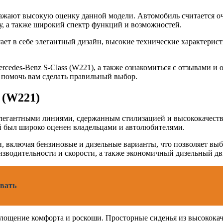
тражают высокую оценку данной модели. Автомобиль считается 
, а также широкий спектр функций и возможностей.
тает в себе элегантный дизайн, высокие технические характерис
des-Benz S-Class (W221), а также ознакомиться с отзывами и об
ы помочь вам сделать правильный выбор.
 (W221)
элегантными линиями, сдержанным стилизацией и высококачест
й был широко оценен владельцами и автолюбителями.
и, включая бензиновые и дизельные варианты, что позволяет в
водительности и скорости, а также экономичный дизельный дви
ивать
площение комфорта и роскоши. Просторные сиденья из высокока