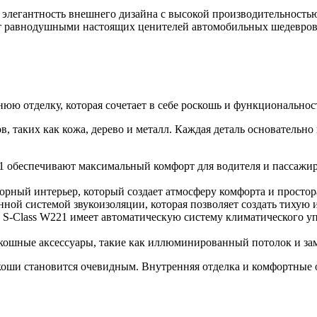
у и элегантность внешнего дизайна с высокой производительност
ит равнодушными настоящих ценителей автомобильных шедевров
юю отделку, которая сочетает в себе роскошь и функциональнос
, таких как кожа, дерево и металл. Каждая деталь основательн
21 обеспечивают максимальный комфорт для водителя и пассажи
орный интерьер, который создает атмосферу комфорта и простор
ной системой звукоизоляции, которая позволяет создать тихую 
 S-Class W221 имеет автоматическую систему климатического у
кошные аксессуары, такие как иллюминированный потолок и за
оши становится очевидным. Внутренняя отделка и комфортные о