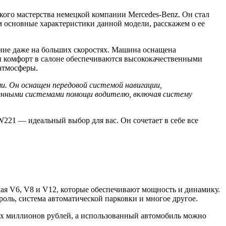
го мастерства немецкой компании Mercedes-Benz. Он стал
м основные характеристики данной модели, расскажем о ее
ние даже на больших скоростях. Машина оснащена
и комфорт в салоне обеспечиваются высококачественными
атмосферы.
и. Он оснащен передовой системой навигации,
енными системами помощи водителю, включая систему
W221 — идеальный выбор для вас. Он сочетает в себе все
чая V6, V8 и V12, которые обеспечивают мощность и динамику.
оль, система автоматической парковки и многое другое.
ких миллионов рублей, а использованный автомобиль можно