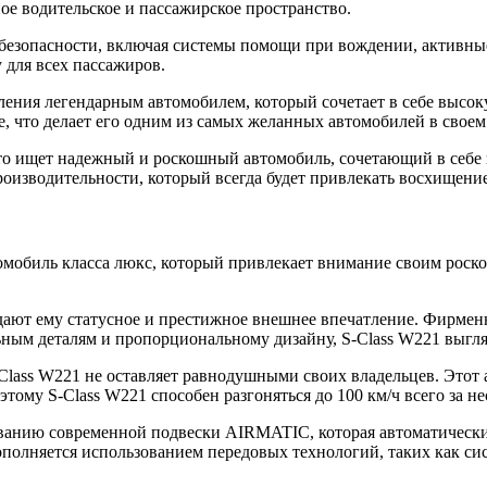
ое водительское и пассажирское пространство.
безопасности, включая системы помощи при вождении, активные
 для всех пассажиров.
ения легендарным автомобилем, который сочетает в себе высок
 что делает его одним из самых желанных автомобилей в своем 
кто ищет надежный и роскошный автомобиль, сочетающий в себе
оизводительности, который всегда будет привлекать восхищени
втомобиль класса люкс, который привлекает внимание своим р
дают ему статусное и престижное внешнее впечатление. Фирмен
льным деталям и пропорциональному дизайну, S-Class W221 выг
S-Class W221 не оставляет равнодушными своих владельцев. Это
тому S-Class W221 способен разгоняться до 100 км/ч всего за не
ованию современной подвески AIRMATIC, которая автоматически 
ополняется использованием передовых технологий, таких как си