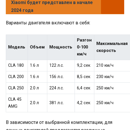
Xiaomi будет представлен в начале
2024 года
Варианты двигателя включают в себя:
Разгон
Максимальная
Модель
Объем
Мощность
0-100
скорость
км/ч
CLA 180
1.6 л
122 л.с.
9,2 сек
210 км/ч
CLA 200
1.6 л
156 л.с.
8,5 сек
230 км/ч
CLA 250
2.0 л
224 л.с.
6,4 сек
250 км/ч
CLA 45
2.0 л
381 л.с.
4,2 сек
250 км/ч
AMG
В зависимости от выбранной комплектации, для