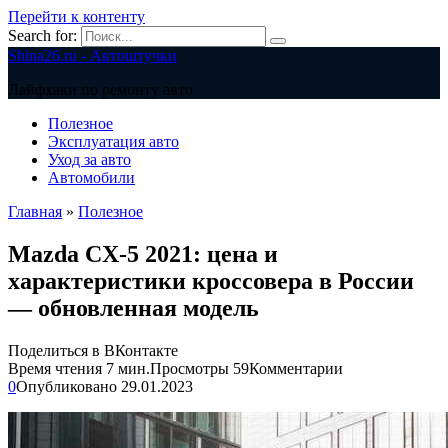
Перейти к контенту
Search for:
Shina26.ru - Автоштучки
Лайфхаки по ремонту авто
Полезное
Эксплуатация авто
Уход за авто
Автомобили
Главная
»
Полезное
Mazda CX-5 2021: цена и
характеристики кроссовера в России
— обновленная модель
Поделиться в ВКонтакте
Время чтения
7 мин.
Просмотры
59
Комментарии
0
Опубликовано
29.01.2023