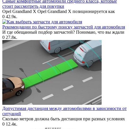
Самые комфортные автомобили среднего класса, которые
стоит рассмотреть для покупки
Opel Grandland X Opel Grandland X позиционируется как
0
42.9к.
Рекомендации по быстрому поиску запчастей для автомобиля
И где обещанный подбор запчастей? Понимаю, что вы ждали
0
27.8к.
Допустимая дистанция между автомобилями в зависимости от
ситуаций
Сколько метров должна быть дистанция при разных условиях
0
12.4к.