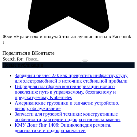
Жми «Нравится» и получай только лучшие посты в Facebook
↓
Поделиться в ВКонтакте
Search for:
Новые публикации
Зарядный бизнес 2.0: как превратить инфраструктуру
для электромобилей в источник стабильной прибыли
Гибридная платформа контейнеризации нового
поколения: путь к управляемому, безопасному и
предсказуемому Kubernetes
Американские грузовики и запчасти: устройство,
выбор, обслуживание
Запчасти для грузовой техники: конструктивные
особенности, критерии подбора и нюансы замены
КМУ Донг Янг 1406: Энциклопедия ремонта,
диагностики и подбора запчастей