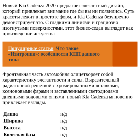
Новый Kia Cadenza 2020 предлагает элегантный дизайн,
который привлекает внимание где бы вы ни появились. Суть
красоты лежит в простоте форм, и Kia Cadenza безупречно
демонстрирует это. С гладкими линиями и грациозно
изогнутыми поверхностями, этот бизнес-седан выглядит как
произведение искусства.
Популярные статьи
Что такое
«Изитроник»: особенности КПП данного
типа
Фронтальная часть автомобиля олицетворяет собой
характеристику элегантности и силы. Выразительный
радиаторной решеткой с хромированными вставками,
ксеноновыми фарами и заставленными светодиодами
дневными ходовыми огнями, новый Kia Cadenza мгновенно
привлекает взгляды.
Длина
н/д
Ширина
н/д
Высота
н/д
Колесная база
н/д