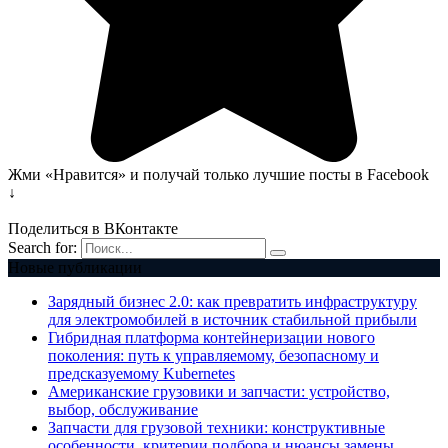
Жми «Нравится» и получай только лучшие посты в Facebook
↓
Поделиться в ВКонтакте
Search for:
Новые публикации
Зарядный бизнес 2.0: как превратить инфраструктуру
для электромобилей в источник стабильной прибыли
Гибридная платформа контейнеризации нового
поколения: путь к управляемому, безопасному и
предсказуемому Kubernetes
Американские грузовики и запчасти: устройство,
выбор, обслуживание
Запчасти для грузовой техники: конструктивные
особенности, критерии подбора и нюансы замены