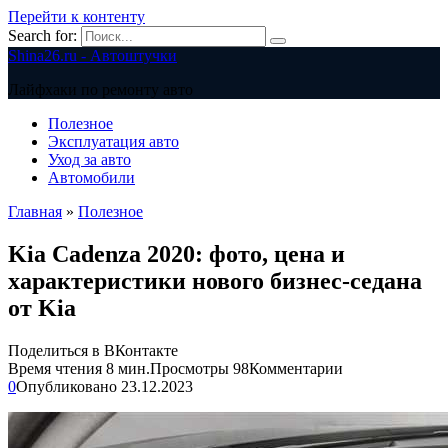
Перейти к контенту
Search for:
Shina26.ru - Автоштучки
Лайфхаки по ремонту авто
Полезное
Эксплуатация авто
Уход за авто
Автомобили
Главная
»
Полезное
Kia Cadenza 2020: фото, цена и
характеристики нового бизнес-седана
от Kia
Поделиться в ВКонтакте
Время чтения
8 мин.
Просмотры
98
Комментарии
0
Опубликовано
23.12.2023