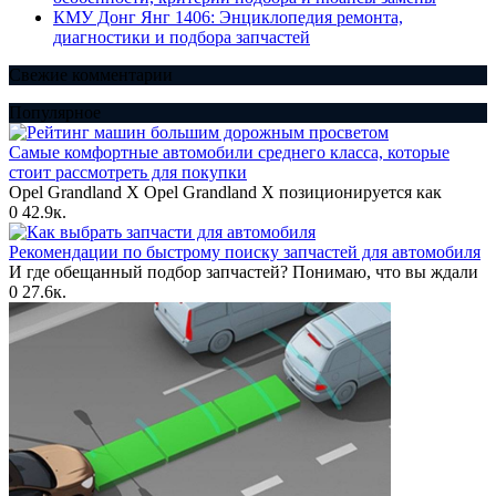
КМУ Донг Янг 1406: Энциклопедия ремонта,
диагностики и подбора запчастей
Свежие комментарии
Популярное
Самые комфортные автомобили среднего класса, которые
стоит рассмотреть для покупки
Opel Grandland X Opel Grandland X позиционируется как
0
42.9к.
Рекомендации по быстрому поиску запчастей для автомобиля
И где обещанный подбор запчастей? Понимаю, что вы ждали
0
27.6к.