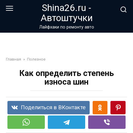
Перейти
Shina26.ru -
к
Автоштучки
контенту
Лайфхаки по ремонту авто
Главная
»
Полезное
Как определить степень
износа шин
Поделиться в ВКонтакте