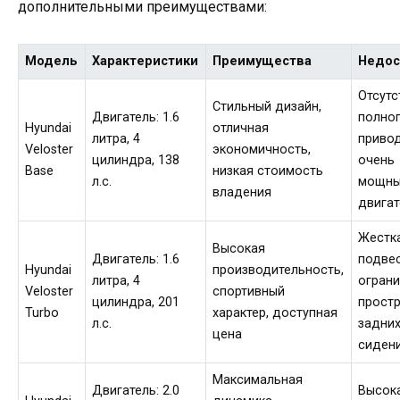
дополнительными преимуществами:
Модель
Характеристики
Преимущества
Недос
Отсутс
Стильный дизайн,
Двигатель: 1.6
полно
Hyundai
отличная
литра, 4
привод
Veloster
экономичность,
цилиндра, 138
очень
Base
низкая стоимость
л.с.
мощн
владения
двигат
Жестк
Высокая
Двигатель: 1.6
подвес
Hyundai
производительность,
литра, 4
огран
Veloster
спортивный
цилиндра, 201
прост
Turbo
характер, доступная
л.с.
задни
цена
сиден
Максимальная
Двигатель: 2.0
Высок