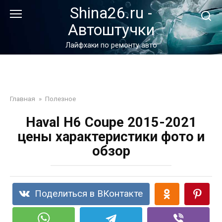
Перейти
Shina26.ru -
к
Автоштучки
контенту
Лайфхаки по ремонту авто
Главная
»
Полезное
Haval H6 Coupe 2015-2021
цены характеристики фото и
обзор
Поделиться в ВКонтакте