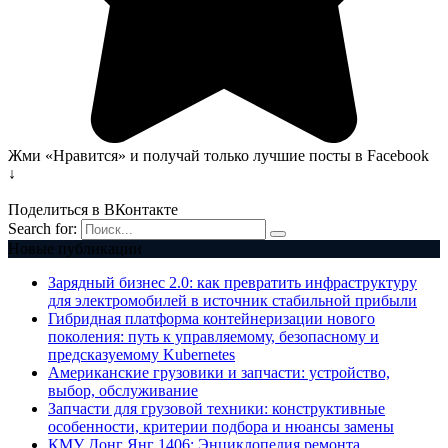
Жми «Нравится» и получай только лучшие посты в Facebook
↓
Поделиться в ВКонтакте
Search for:
Новые публикации
Зарядный бизнес 2.0: как превратить инфраструктуру
для электромобилей в источник стабильной прибыли
Гибридная платформа контейнеризации нового
поколения: путь к управляемому, безопасному и
предсказуемому Kubernetes
Американские грузовики и запчасти: устройство,
выбор, обслуживание
Запчасти для грузовой техники: конструктивные
особенности, критерии подбора и нюансы замены
КМУ Донг Янг 1406: Энциклопедия ремонта,