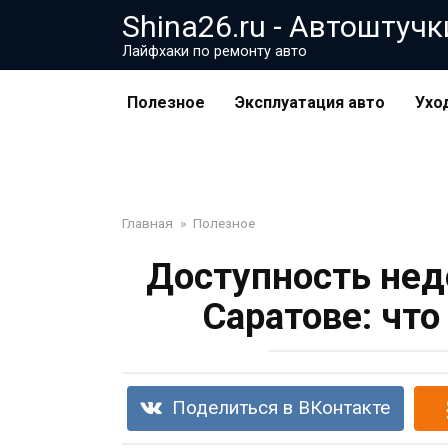
Перейти
Shina26.ru - Автоштучк
к
Лайфхаки по ремонту авто
контенту
Полезное
Эксплуатация авто
Ухо
Главная
»
Полезное
Доступность нед
Саратове: что
Поделиться в ВКонтакте