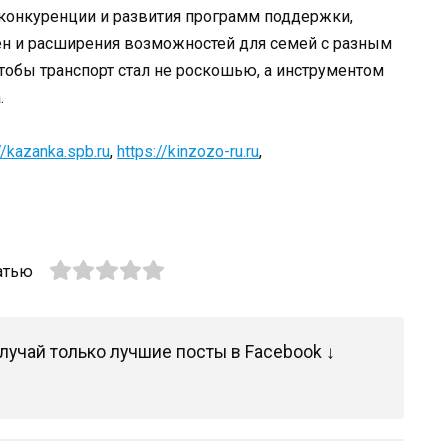
 конкуренции и развития программ поддержки,
н и расширения возможностей для семей с разным
чтобы транспорт стал не роскошью, а инструментом
.
//kazanka.spb.ru
,
https://kinzozo-ru.ru
,
атью
лучай только лучшие посты в Facebook ↓