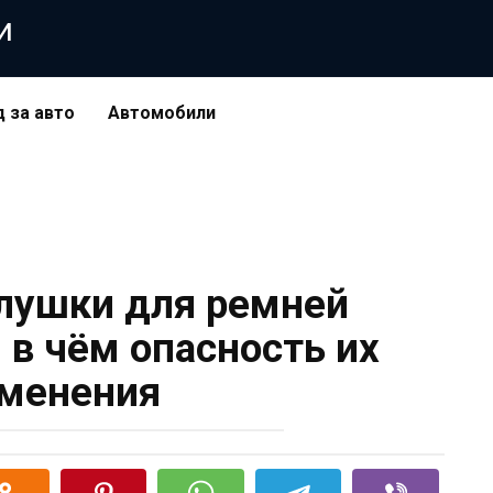
и
д за авто
Автомобили
глушки для ремней
 в чём опасность их
менения