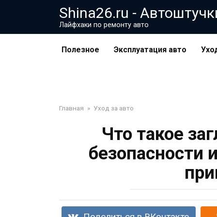
Перейти
Shina26.ru - Автоштучк
к
Лайфхаки по ремонту авто
контенту
Полезное
Эксплуатация авто
Ухо
Главная
»
Уход за авто
Что такое за
безопасности и
при