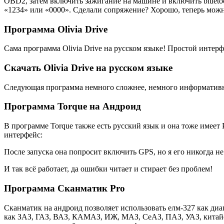
OBD2, затем включить зажигание на машине и включить bluetoo
«1234» или «0000». Сделали сопряжение? Хорошо, теперь мож
Программа Olivia Drive
Сама программа Olivia Drive на русском языке! Простой интерфе
Скачать Olivia Drive на русском языке
Следующая программа немного сложнее, немного информативнее
Программа Torque на Андроид
В программе Torque также есть русский язык и она тоже имеет
интерфейс:
После запуска она попросит включить GPS, но я его никогда н
И так всё работает, да ошибки читает и стирает без проблем!
Программа Сканматик Pro
Сканматик на андроид позволяет использовать елм-327 как диа
как ЗАЗ, ГАЗ, ВАЗ, КАМАЗ, ИЖ, МАЗ, СеАЗ, ПАЗ, УАЗ, китайские 