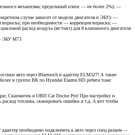
сельного механизма; предельный износ — не более 2%); —
кретном случае зависит от модели двигателя и ЭБУ): —
емя впрыска; при необходимости — коррекция впрыска; —
кловой расход воздуха (мг/такт) для 8 клапанного двигателя
 — ЭБУ М73
стики авто через Bluetooch и адаптер ELM327! А такие
 более в группе ВК по Hyundai Elantra HD ребята тоже
que, Сканматик и OBD Car Doctor Pro! Про настройку и
 расход топлива, сканировать ошибки и т.д. А вот чтобы
т адаптер необходимо подключить к авто через спец.разъем —