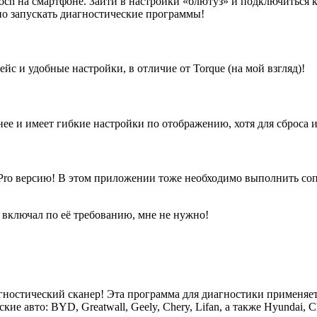
ch на смартфоне. Зайти в настройки «блютуз» и подключиться к
но запускать диагностические программы!
йс и удобные настройки, в отличие от Torque (на мой взгляд)!
 и имеет гибкие настройки по отображению, хотя для сброса и
 Pro версию! В этом приложении тоже необходимо выполнить соп
е включал по её требованию, мне не нужно!
гностический сканер! Эта программа для диагностики применяет
авто: BYD, Greatwall, Geely, Chery, Lifan, а также Hyundai, Ch