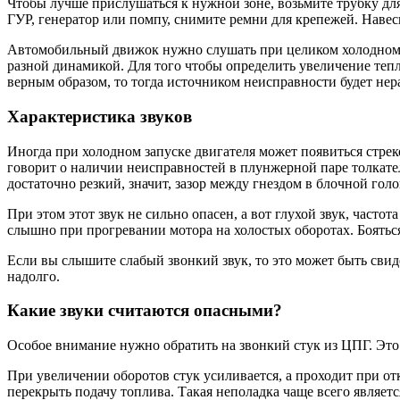
Чтобы лучше прислушаться к нужной зоне, возьмите трубку для
ГУР, генератор или помпу, снимите ремни для крепежей. Навес
Автомобильный движок нужно слушать при целиком холодном и
разной динамикой. Для того чтобы определить увеличение тепло
верным образом, то тогда источником неисправности будет нер
Характеристика звуков
Иногда при холодном запуске двигателя может появиться стреко
говорит о наличии неисправностей в плунжерной паре толкате
достаточно резкий, значит, зазор между гнездом в блочной гол
При этом этот звук не сильно опасен, а вот глухой звук, част
слышно при прогревании мотора на холостых оборотах. Бояться
Если вы слышите слабый звонкий звук, то это может быть сви
надолго.
Какие звуки считаются опасными?
Особое внимание нужно обратить на звонкий стук из ЦПГ. Эт
При увеличении оборотов стук усиливается, а проходит при от
перекрыть подачу топлива. Такая неполадка чаще всего являет