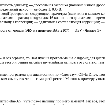
тность данных); — дроссельная заслонка (наличие износа дрос
редельный износ — не более 1, 035 В;
й ход)Проверяются следующие параметры (величина в каждом кон
вигателя; — расход воздуха для 16 клапанного двигателя; — вр
ляющая коррекции; — аддитивная составляющая коррекции; — ци
мость от модели ЭБУ на примере ВАЗ 2107) — ЭБУ «Январь 5»
 и без сервиса, то Вам нужны программы на Андроид для диагно
 этого и решил на сайте my-elantra.ru написать эту статью, тем
ные программы для диагностики по «блютузу»: Olivia Drive, Tor
ком языке, так что — сами разберетесь! Можно к примеру узнать
тер elm-327, чуть позже напишу про него заметку! Так вот, это