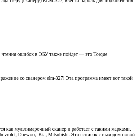
 адаптеру (сканеру) ELM-327, ввести пароль для подключения
 чтения ошибок в ЭБУ также пойдет — это Torque.
ряжение со сканером elm-327! Эта программа имеет вот такой
ся как мультимарочный сканер и работает с такими марками,
evrolet, Daewoo, Kia, Mitsubishi. Этот список с выходом новой