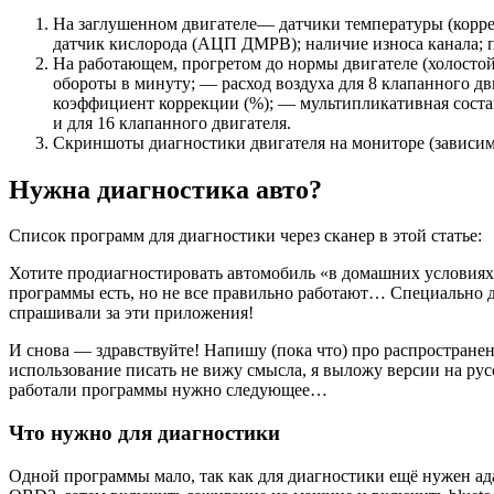
На заглушенном двигателе— датчики температуры (коррек
датчик кислорода (АЦП ДМРВ); наличие износа канала; п
На работающем, прогретом до нормы двигателе (холосто
обороты в минуту; — расход воздуха для 8 клапанного д
коэффициент коррекции (%); — мультипликативная состав
и для 16 клапанного двигателя.
Скриншоты диагностики двигателя на мониторе (зависи
Нужна диагностика авто?
Список программ для диагностики через сканер в этой статье:
Хотите продиагностировать автомобиль «в домашних условиях»
программы есть, но не все правильно работают… Специально для
спрашивали за эти приложения!
И снова — здравствуйте! Напишу (пока что) про распространен
использование писать не вижу смысла, я выложу версии на русс
работали программы нужно следующее…
Что нужно для диагностики
Одной программы мало, так как для диагностики ещё нужен адап