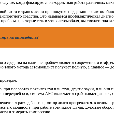
м случае, когда фиксируется некорректная работа различных мех
овой части и трансмиссии при покупке подержанного автомобиля
ранспортного средства. Это называется профилактическая диагн
 о проблемах, которые есть в узлах автомобиля, вы сможете значи
атора на автомобиль?
ого средства на наличие проблем является современным и эффек
ю такого метода автомобилист получает полную, а главное — д
 проверке:
о, при поворотах появился гул или стук, другие звуки, или он
ли передней оси, система АБС включается срабатывает раньше, с
величился расход бензина, мотор долго прогревается, в целом аг
илась его мощность, при работе возникают шумы, холостые оборо
части и замерить компрессию.