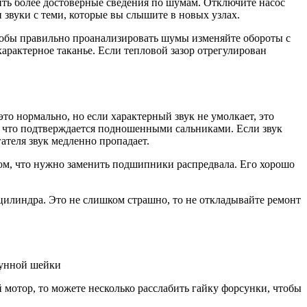
ить более достоверные сведения по шумам. Отключите насос
 звуки с теми, которые вы слышите в новых узлах.
обы правильно проанализировать шумы изменяйте обороты с
характерное таканье. Если тепловой зазор отрегулирован
то нормально, но если характерный звук не умолкает, это
, что подтверждается подношенными сальниками. Если звук
ателя звук медленно пропадает.
о том, что нужно заменить подшипники распредвала. Его хорошо
цилиндра. Это не слишком страшно, то не откладывайте ремонт
тунной шейки
 мотор, то можете несколько расслабить гайку форсунки, чтобы