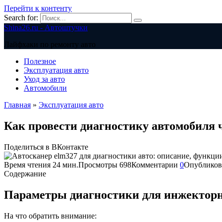
Перейти к контенту
Search for:
Shina26.ru - Автоштучки
Лайфхаки по ремонту авто
Полезное
Эксплуатация авто
Уход за авто
Автомобили
Главная
»
Эксплуатация авто
Как провести диагностику автомобиля 
Поделиться в ВКонтакте
Время чтения
24 мин.
Просмотры
698
Комментарии
0
Опубликов
Содержание
Параметры диагностики для инжекторн
На что обратить внимание: