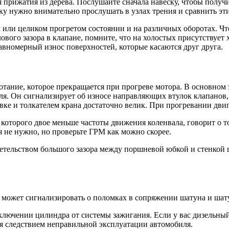
 прижатия из дерева. Послушайте сначала навеску, чтобы получ
ку нужно внимательно прослушать в узлах трения и сравнить эти
ли целиком прогретом состоянии и на различных оборотах. Чт
вого зазора в клапане, помните, что на холостых присутствует 
авномерный износ поверхностей, которые касаются друг друга.
тание, которое прекращается при прогреве мотора. В основном э
ля. Он сигнализирует об износе направляющих втулок клапанов
овке и толкателем крана достаточно велик. При прогревании двиг
ота которого двое меньше частоты движения коленвала, говорит 
 не нужно, но проверьте ГРМ как можно скорее.
детельством большого зазора между поршневой юбкой и стенкой 
о может сигнализировать о поломках в сопряжении шатуна и ша
ключении цилиндра от системы зажигания. Если у вас дизельный
ся следствием неправильной эксплуатации автомобиля.