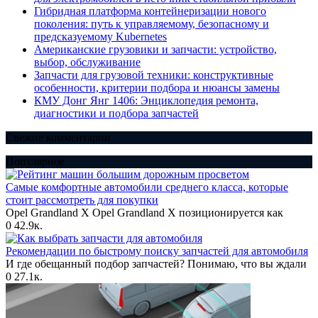
Гибридная платформа контейнеризации нового
поколения: путь к управляемому, безопасному и
предсказуемому Kubernetes
Американские грузовики и запчасти: устройство,
выбор, обслуживание
Запчасти для грузовой техники: конструктивные
особенности, критерии подбора и нюансы замены
КМУ Донг Янг 1406: Энциклопедия ремонта,
диагностики и подбора запчастей
Свежие комментарии
Популярное
Самые комфортные автомобили среднего класса, которые
стоит рассмотреть для покупки
Opel Grandland X Opel Grandland X позиционируется как
0
42.9к.
Рекомендации по быстрому поиску запчастей для автомобиля
И где обещанный подбор запчастей? Понимаю, что вы ждали
0
27.1к.