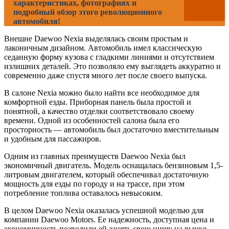
характеристиках, фотографиях и
подробный обзор этого революционного
автомобиля!
Внешне Daewoo Nexia выделялась своим простым и
лаконичным дизайном. Автомобиль имел классическую
седанную форму кузова с гладкими линиями и отсутствием
излишних деталей. Это позволяло ему выглядеть аккуратно и
современно даже спустя много лет после своего выпуска.
В салоне Nexia можно было найти все необходимое для
комфортной езды. Приборная панель была простой и
понятной, а качество отделки соответствовало своему
времени. Одной из особенностей салона была его
просторность — автомобиль был достаточно вместительным
и удобным для пассажиров.
Одним из главных преимуществ Daewoo Nexia был
экономичный двигатель. Модель оснащалась бензиновым 1,5-
литровым двигателем, который обеспечивал достаточную
мощность для езды по городу и на трассе, при этом
потребление топлива оставалось невысоким.
В целом Daewoo Nexia оказалась успешной моделью для
компании Daewoo Motors. Ее надежность, доступная цена и
экономичность позволили ей занять свою нишу на рынке.