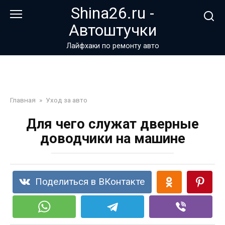
Перейти
Shina26.ru -
к
Автоштучки
контенту
Лайфхаки по ремонту авто
Главная
»
Уход за авто
Для чего служат дверные
доводчики на машине
Поделиться в ВКонтакте