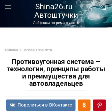
Перейти
Shina26.ru -
к
Автоштучки
контенту
Лайфхаки по ремонту авто
Главная
»
Вопросы про авто
Противоугонная система —
технологии, принципы работы
и преимущества для
автовладельцев
Поделиться в ВКонтакте