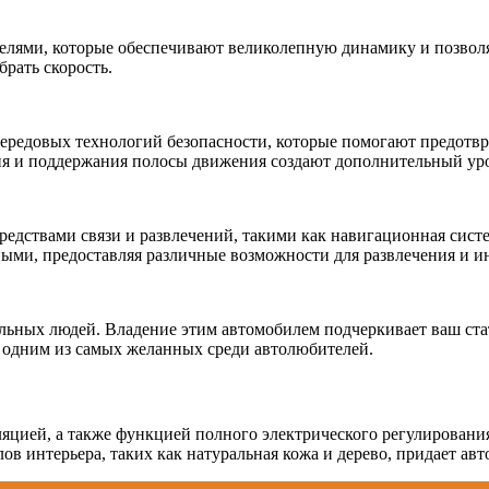
лями, которые обеспечивают великолепную динамику и позволяю
брать скорость.
передовых технологий безопасности, которые помогают предотвр
я и поддержания полосы движения создают дополнительный уро
едствами связи и развлечений, такими как навигационная систе
ными, предоставляя различные возможности для развлечения и 
тельных людей. Владение этим автомобилем подчеркивает ваш ст
ь одним из самых желанных среди автолюбителей.
ляцией, а также функцией полного электрического регулировани
ов интерьера, таких как натуральная кожа и дерево, придает а