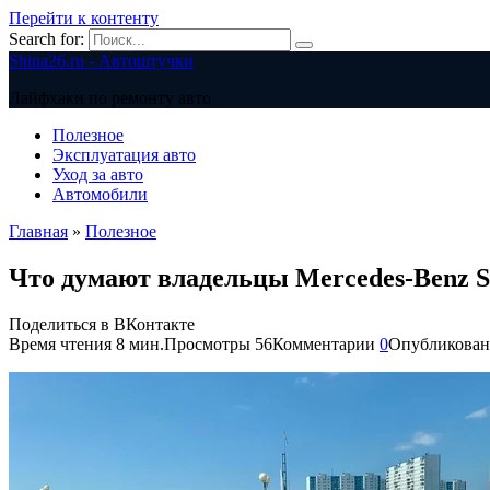
Перейти к контенту
Search for:
Shina26.ru - Автоштучки
Лайфхаки по ремонту авто
Полезное
Эксплуатация авто
Уход за авто
Автомобили
Главная
»
Полезное
Что думают владельцы Mercedes-Benz S-
Поделиться в ВКонтакте
Время чтения
8 мин.
Просмотры
56
Комментарии
0
Опубликован