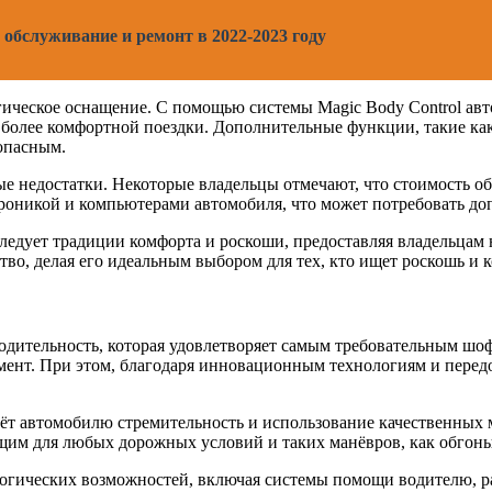
обслуживание и ремонт в 2022-2023 году
огическое оснащение. С помощью системы Magic Body Control авт
ля более комфортной поездки. Дополнительные функции, такие к
зопасным.
рые недостатки. Некоторые владельцы отмечают, что стоимость о
роникой и компьютерами автомобиля, что может потребовать до
следует традиции комфорта и роскоши, предоставляя владельцам
во, делая его идеальным выбором для тех, кто ищет роскошь и к
одительность, которая удовлетворяет самым требовательным ш
ент. При этом, благодаря инновационным технологиям и перед
ёт автомобилю стремительность и использование качественных м
щим для любых дорожных условий и таких манёвров, как обгоны
огических возможностей, включая системы помощи водителю, р