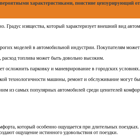
 невероятными характеристиками, поистине цензурирующий 
тно. Градус изящества, который характеризует внешний вид авто
 дорогих моделей в автомобильной индустрии. Покупателям може
я, расход топлива может быть довольно высоким.
жет осложнить парковку и маневрирование в городских условиях.
окой технологичности машины, ремонт и обслуживание могут бы
 одним из самых популярных автомобилей среди ценителей комфор
омфорта, который особенно ощущается при длительных поездках
оздают ощущение истинного удовольствия от поездки.