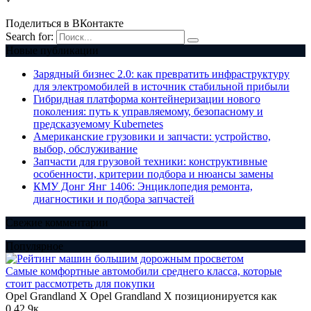
Поделиться в ВКонтакте
Search for:
Новые публикации
Зарядный бизнес 2.0: как превратить инфраструктуру
для электромобилей в источник стабильной прибыли
Гибридная платформа контейнеризации нового
поколения: путь к управляемому, безопасному и
предсказуемому Kubernetes
Американские грузовики и запчасти: устройство,
выбор, обслуживание
Запчасти для грузовой техники: конструктивные
особенности, критерии подбора и нюансы замены
КМУ Донг Янг 1406: Энциклопедия ремонта,
диагностики и подбора запчастей
Свежие комментарии
Популярное
Самые комфортные автомобили среднего класса, которые
стоит рассмотреть для покупки
Opel Grandland X Opel Grandland X позиционируется как
0
42.9к.