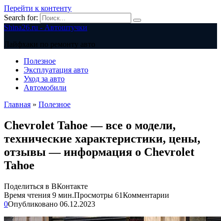
Перейти к контенту
Search for:
Shina26.ru - Автоштучки
Лайфхаки по ремонту авто
Полезное
Эксплуатация авто
Уход за авто
Автомобили
Главная
»
Полезное
Chevrolet Tahoe — все о модели,
технические характеристики, цены,
отзывы — информация о Chevrolet
Tahoe
Поделиться в ВКонтакте
Время чтения
9 мин.
Просмотры
61
Комментарии
0
Опубликовано
06.12.2023