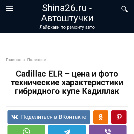
Перейти
Shina26.ru -
к
Автоштучки
контенту
Лайфхаки по ремонту авто
Главная
»
Полезное
Cadillac ELR – цена и фото
технические характеристики
гибридного купе Кадиллак
Поделиться в ВКонтакте