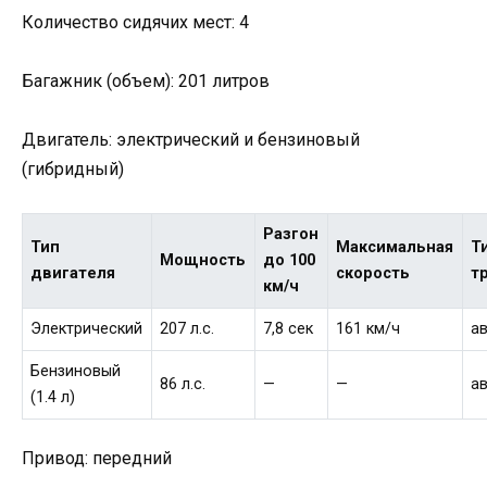
Количество сидячих мест: 4
Багажник (объем): 201 литров
Двигатель: электрический и бензиновый
(гибридный)
Разгон
Тип
Максимальная
Т
Мощность
до 100
двигателя
скорость
т
км/ч
Электрический
207 л.с.
7,8 сек
161 км/ч
а
Бензиновый
86 л.с.
—
—
а
(1.4 л)
Привод: передний