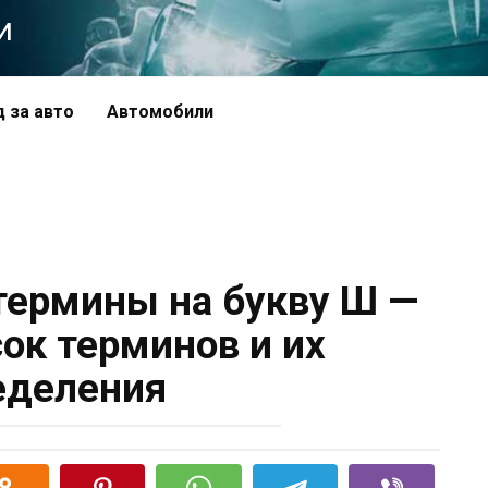
и
д за авто
Автомобили
ермины на букву Ш —
ок терминов и их
еделения