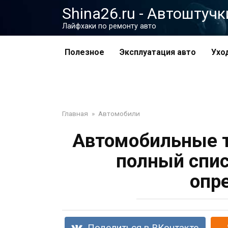
Перейти
Shina26.ru - Автоштучк
к
Лайфхаки по ремонту авто
контенту
Полезное
Эксплуатация авто
Ухо
Главная
»
Автомобили
Автомобильные т
полный спис
опр