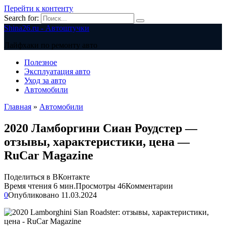
Перейти к контенту
Search for:
Shina26.ru - Автоштучки
Лайфхаки по ремонту авто
Полезное
Эксплуатация авто
Уход за авто
Автомобили
Главная
»
Автомобили
2020 Ламборгини Сиан Роудстер —
отзывы, характеристики, цена —
RuCar Magazine
Поделиться в ВКонтакте
Время чтения
6 мин.
Просмотры
46
Комментарии
0
Опубликовано
11.03.2024