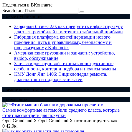
Поделиться в ВКонтакте
Search for:
Новые публикации
Зарядный бизнес 2.0: как превратить инфраструктуру
для электромобилей в источник стабильной прибыли
Гибридная платформа контейнеризации нового
поколения: путь к управляемому, безопасному и
предсказуемому Kubernetes
Американские грузовики и запчасти: устройство,
выбор, обслуживание
Запчасти для грузовой техники: конструктивные
особенности, критерии подбора и нюансы замены
КМУ Донг Янг 1406: Энциклопедия ремонта,
диагностики и подбора запчастей
Свежие комментарии
Популярное
Самые комфортные автомобили среднего класса, которые
стоит рассмотреть для покупки
Opel Grandland X Opel Grandland X позиционируется как
0
42.9к.