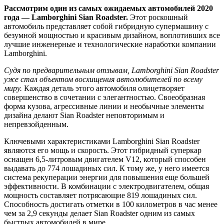
Рассмотрим один из самых ожидаемых автомобилей 2020
года — Lamborghini Sian Roadster.
Этот роскошный
автомобиль представляет собой гибридную супермашину с
безумной мощностью и красивым дизайном, воплотивших все
лучшие инженерные и технологические наработки компании
Lamborghini.
Судя по предварительным отзывам, Lamborghini Sian Roadster
уже стал объектом восхищения автолюбителей по всему
миру.
Каждая деталь этого автомобиля олицетворяет
совершенство в сочетании с элегантностью. Своеобразная
форма кузова, агрессивные линии и необычные элементы
дизайна делают Sian Roadster неповторимым и
непревзойденным.
Ключевыми характеристиками Lamborghini Sian Roadster
являются его мощь и скорость. Этот гибридный суперкар
оснащен 6,5-литровым двигателем V12, который способен
выдавать до 774 лошадиных сил. К тому же, у него имеется
система рекуперации энергии для повышения еще большей
эффективности. В комбинации с электродвигателем, общая
мощность составляет потрясающие 819 лошадиных сил.
Способность достигать отметки в 100 километров в час менее
чем за 2,9 секунды делает Sian Roadster одним из самых
быстрых автомобилей в мире.