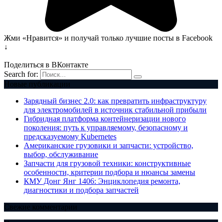
Жми «Нравится» и получай только лучшие посты в Facebook
↓
Поделиться в ВКонтакте
Search for:
Новые публикации
Зарядный бизнес 2.0: как превратить инфраструктуру
для электромобилей в источник стабильной прибыли
Гибридная платформа контейнеризации нового
поколения: путь к управляемому, безопасному и
предсказуемому Kubernetes
Американские грузовики и запчасти: устройство,
выбор, обслуживание
Запчасти для грузовой техники: конструктивные
особенности, критерии подбора и нюансы замены
КМУ Донг Янг 1406: Энциклопедия ремонта,
диагностики и подбора запчастей
Свежие комментарии