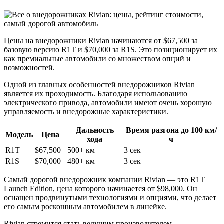
Цены на внедорожники Rivian начинаются от $67,500 за
базовую версию R1T и $70,000 за R1S. Это позиционирует их
как премиальные автомобили со множеством опций и
возможностей.
Одной из главных особенностей внедорожников Rivian
является их проходимость. Благодаря использованию
электрического привода, автомобили имеют очень хорошую
управляемость и внедорожные характеристики.
Дальность
Время разгона до 100 км/
Модель
Цена
хода
ч
R1T
$67,500+
500+ км
3 сек
R1S
$70,000+
480+ км
3 сек
Самый дорогой внедорожник компании Rivian — это R1T
Launch Edition, цена которого начинается от $98,000. Он
оснащен продвинутыми технологиями и опциями, что делает
его самым роскошным автомобилем в линейке.
Rivian стремится стать ведущим производителем