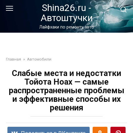
Перейти
Shina26.ru -
к
Автоштучки
контенту
Лайфхаки по ремонту авто
Главная
»
Автомобили
Слабые места и недостатки
Тойота Ноах — самые
распространенные проблемы
и эффективные способы их
решения