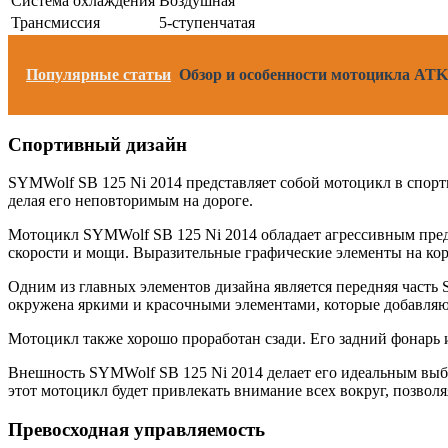
Система охлаждения
Воздушная
Трансмиссия
5-ступенчатая
Популярные статьи
Обзор и особенности мотоцикла ATK 
Спортивный дизайн
SYMWolf SB 125 Ni 2014 представляет собой мотоцикл в спорти
делая его неповторимым на дороге.
Мотоцикл SYMWolf SB 125 Ni 2014 обладает агрессивным пред
скорости и мощи. Выразительные графические элементы на ко
Одним из главных элементов дизайна является передняя часть 
окружена яркими и красочными элементами, которые добавляю
Мотоцикл также хорошо проработан сзади. Его задний фонарь
Внешность SYMWolf SB 125 Ni 2014 делает его идеальным выбор
этот мотоцикл будет привлекать внимание всех вокруг, позволя
Превосходная управляемость