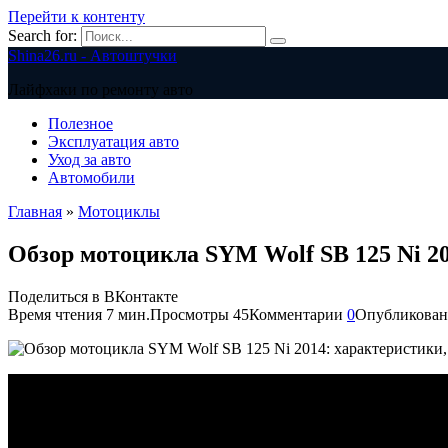
Перейти к контенту
Search for:
Shina26.ru - Автоштучки
Лайфхаки по ремонту авто
Полезное
Эксплуатация авто
Уход за авто
Автомобили
Главная
»
Мотоциклы
Обзор мотоцикла SYM Wolf SB 125 Ni 2
Поделиться в ВКонтакте
Время чтения
7 мин.
Просмотры
45
Комментарии
0
Опубликован