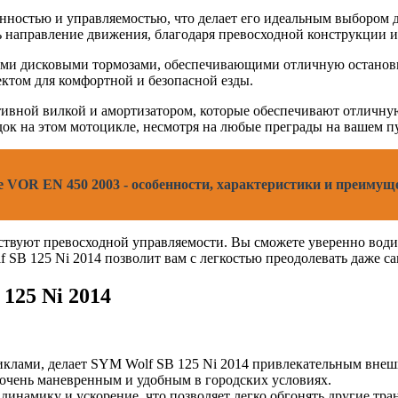
ностью и управляемостью, что делает его идеальным выбором д
ть направление движения, благодаря превосходной конструкции 
ими дисковыми тормозами, обеспечивающими отличную остановку
ектом для комфортной и безопасной езды.
тивной вилкой и амортизатором, которые обеспечивают отличну
док на этом мотоцикле, несмотря на любые преграды на вашем п
ле VOR EN 450 2003 - особенности, характеристики и преимущ
ствуют превосходной управляемости. Вы сможете уверенно води
 SB 125 Ni 2014 позволит вам с легкостью преодолевать даже 
125 Ni 2014
клами, делает SYM Wolf SB 125 Ni 2014 привлекательным внеш
 очень маневренным и удобным в городских условиях.
намику и ускорение, что позволяет легко обгонять другие тра