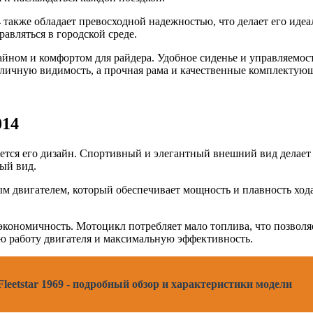
также обладает превосходной надежностью, что делает его иде
авляться в городской среде.
йном и комфортом для райдера. Удобное сиденье и управляемост
отличную видимость, а прочная рама и качественные комплекту
014
ется его дизайн. Спортивный и элегантный внешний вид делает 
ый вид.
 двигателем, который обеспечивает мощность и плавность хода
экономичность. Мотоцикл потребляет мало топлива, что позволя
ю работу двигателя и максимальную эффективность.
leetstar 1969 - подробный обзор и характеристики модели