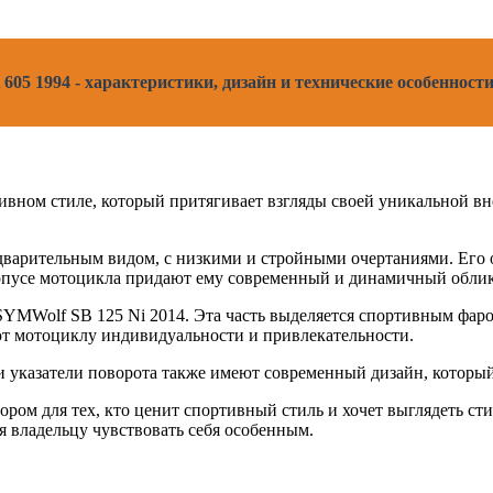
605 1994 - характеристики, дизайн и технические особенност
вном стиле, который притягивает взгляды своей уникальной внеш
варительным видом, с низкими и стройными очертаниями. Его 
рпусе мотоцикла придают ему современный и динамичный облик
SYMWolf SB 125 Ni 2014. Эта часть выделяется спортивным фаро
т мотоциклу индивидуальности и привлекательности.
 и указатели поворота также имеют современный дизайн, котор
ом для тех, кто ценит спортивный стиль и хочет выглядеть сти
я владельцу чувствовать себя особенным.