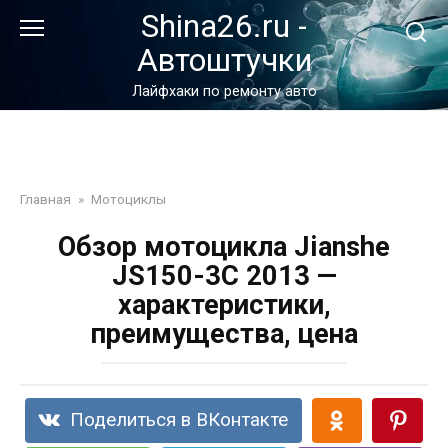
Перейти
Shina26.ru -
к
Автоштучки
контенту
Лайфхаки по ремонту авто
Главная
»
Мотоциклы
Обзор мотоцикла Jianshe
JS150-3C 2013 —
характеристики,
преимущества, цена
Поделиться в ВКонтакте