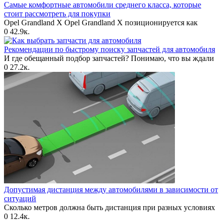
Самые комфортные автомобили среднего класса, которые
стоит рассмотреть для покупки
Opel Grandland X Opel Grandland X позиционируется как
0
42.9к.
Рекомендации по быстрому поиску запчастей для автомобиля
И где обещанный подбор запчастей? Понимаю, что вы ждали
0
27.2к.
Допустимая дистанция между автомобилями в зависимости от
ситуаций
Сколько метров должна быть дистанция при разных условиях
0
12.4к.