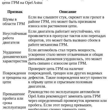
цепи ГРМ на Opel Astra:
Признак
Описание
Если вы слышите стук, скрежет или грохот в
Шумы в
районе ГРМ, это может быть признаком
области ГРМ
износа или растяжения цепи.
Если двигатель работает неустойчиво, что
Неустойчивая
проявляется в пропуске тактов или перепадах
работа
оборотов, это может быть вызвано сбоем в
двигателя
работе механизма ГРМ.
Если автомобиль стал терять мощность,
Ухудшение
ускорение стало менее отзывчивым и общая
динамических
динамика движения ухудшилась, это может
характеристик
быть связано с износом цепи ГРМ.
Проверьте цепь ГРМ на наличие
Повреждения
повреждений, трещин или других видимых
и трещины на
дефектов. Такие повреждения могут привести
цепи
к обрыву цепи и серьезным поломкам
двигателя.
Руководство по эксплуатации автомобиля
Превышение
Opel Astra рекомендует заменять цепь ГРМ
пробега или
через определенный промежуток времени или
срока
пробега. Если этот период превышен,
эксплуатации
необходимо срочно заменить цепь.