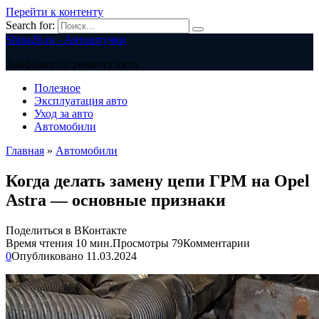
Перейти к контенту
Search for:
Shina26.ru - Автоштучки
Лайфхаки по ремонту авто
Полезное
Эксплуатация авто
Уход за авто
Автомобили
Главная
»
Автомобили
Когда делать замену цепи ГРМ на Opel
Astra — основные признаки
Поделиться в ВКонтакте
Время чтения
10 мин.
Просмотры
79
Комментарии
0
Опубликовано
11.03.2024