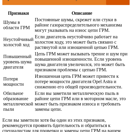
Признаки
Описание
Постоянные шумы, скрежет или стуки в
Шумы в
районе газораспределительного механизма
области ГРМ
могут указывать на износ цепи ГРМ.
Если двигатель неустойчиво работает на
Неустойчивый
холостом ходу, это может быть связано с
холостой ход
растянутой или изношенной цепью ГРМ.
Цепь ГРМ может вызывать трение и шум при
Повышенный
повышенной изношенности. Если уровень
уровень шума
шума двигателя увеличился, это может быть
двигателя
признаком проблемы с цепью ГРМ.
Изношенная цепь ГРМ может привести к
Потеря
потере мощности двигателя Opel Astra и
мощности
снижению его общей производительности.
Обильное
Если вы заметили металлическую пыль в
образование
районе цепи ГРМ или в моторном масле, это
металлической
может быть признаком износа и требовать
пыли
замены цепи.
Если вы заметили хотя бы один из этих признаков,
рекомендуется проявить бдительность и обратиться к
специалистам для проверки и замены цепи ГРМ на вашем