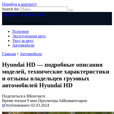
Перейти к контенту
Search for:
Shina26.ru - Автоштучки
Лайфхаки по ремонту авто
Полезное
Эксплуатация авто
Уход за авто
Автомобили
Главная
»
Автомобили
Hyundai HD — подробные описания
моделей, технические характеристики
и отзывы владельцев грузовых
автомобилей Hyundai HD
Поделиться в ВКонтакте
Время чтения
9 мин.
Просмотры
64
Комментарии
0
Опубликовано
02.03.2024