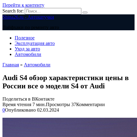
Перейти к контенту
Search for:
Shina26.ru - Автоштучки
Лайфхаки по ремонту авто
Полезное
Эксплуатация авто
Уход за авто
Автомобили
Главная
»
Автомобили
Audi S4 обзор характеристики цены в
России все о модели S4 от Audi
Поделиться в ВКонтакте
Время чтения
7 мин.
Просмотры
37
Комментарии
0
Опубликовано
02.03.2024