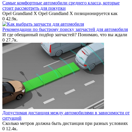
Самые комфортные автомобили среднего класса, которые
стоит рассмотреть для покупки
Opel Grandland X Opel Grandland X позиционируется как
0
42.9к.
Рекомендации по быстрому поиску запчастей для автомобиля
И где обещанный подбор запчастей? Понимаю, что вы ждали
0
27.7к.
Допустимая дистанция между автомобилями в зависимости от
ситуаций
Сколько метров должна быть дистанция при разных условиях
0
12.4к.