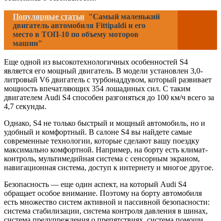
Популярные статьи
"Самый маленький
двигатель автомобиля Fittipaldi и его
место в ТОП-10 по объему моторов
машин"
Еще одной из высокотехнологичных особенностей S4
является его мощный двигатель. В модели установлен 3,0-
литровый V6 двигатель с турбонаддувом, который развивает
мощность впечатляющих 354 лошадиных сил. С таким
двигателем Audi S4 способен разгоняться до 100 км/ч всего за
4,7 секунды.
Однако, S4 не только быстрый и мощный автомобиль, но и
удобный и комфортный. В салоне S4 вы найдете самые
современные технологии, которые сделают вашу поездку
максимально комфортной. Например, на борту есть климат-
контроль, мультимедийная система с сенсорным экраном,
навигационная система, доступ к интернету и многое другое.
Безопасность — еще один аспект, на который Audi S4
обращает особое внимание. Поэтому на борту автомобиля
есть множество систем активной и пассивной безопасности:
система стабилизации, система контроля давления в шинах,
система предупреждения о препятствиях, система помощи